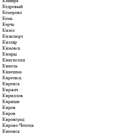
Кашира
Кедровый
Кемерово
Кемь
Керчь
Кизел
Кизилюрт
Кизляр
Кимовск
Кимры
Кингисепп
Кинель
Кинешма
Киреевск
Киренск
Киржач
Кириллов
Кириши
Киров
Киров
Кировград
Кирово-Чепецк
Кировск