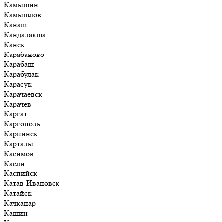
Камышин
Камышлов
Канаш
Кандалакша
Канск
Карабаново
Карабаш
Карабулак
Карасук
Карачаевск
Карачев
Каргат
Каргополь
Карпинск
Карталы
Касимов
Касли
Каспийск
Катав-Ивановск
Катайск
Качканар
Кашин