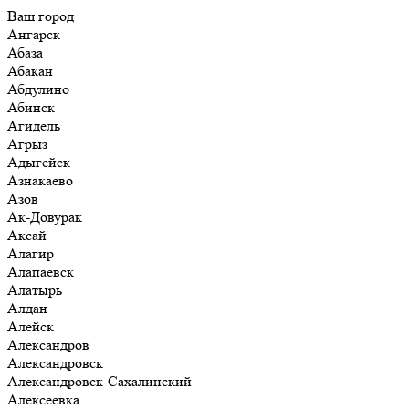
Ваш город
Ангарск
Абаза
Абакан
Абдулино
Абинск
Агидель
Агрыз
Адыгейск
Азнакаево
Азов
Ак-Довурак
Аксай
Алагир
Алапаевск
Алатырь
Алдан
Алейск
Александров
Александровск
Александровск-Сахалинский
Алексеевка