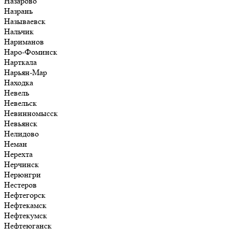
Назарово
Назрань
Называевск
Нальчик
Нариманов
Наро-Фоминск
Нарткала
Нарьян-Мар
Находка
Невель
Невельск
Невинномысск
Невьянск
Нелидово
Неман
Нерехта
Нерчинск
Нерюнгри
Нестеров
Нефтегорск
Нефтекамск
Нефтекумск
Нефтеюганск