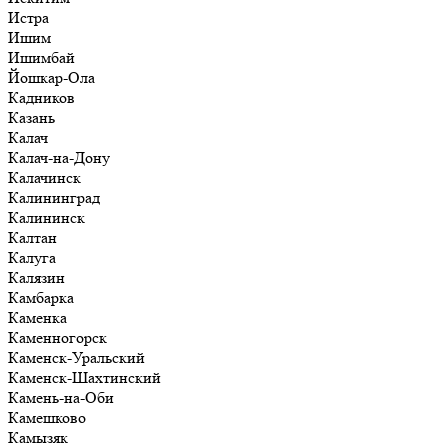
Истра
Ишим
Ишимбай
Йошкар-Ола
Кадников
Казань
Калач
Калач-на-Дону
Калачинск
Калининград
Калининск
Калтан
Калуга
Калязин
Камбарка
Каменка
Каменногорск
Каменск-Уральский
Каменск-Шахтинский
Камень-на-Оби
Камешково
Камызяк