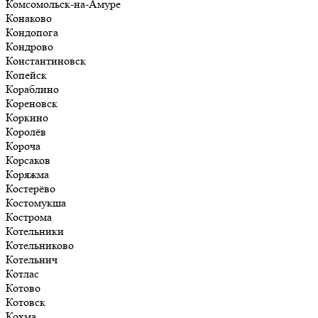
Комсомольск-на-Амуре
Конаково
Кондопога
Кондрово
Константиновск
Копейск
Кораблино
Кореновск
Коркино
Королёв
Короча
Корсаков
Коряжма
Костерёво
Костомукша
Кострома
Котельники
Котельниково
Котельнич
Котлас
Котово
Котовск
Кохма