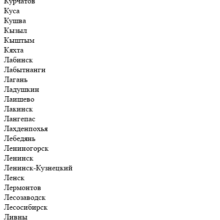
Курчатов
Куса
Кушва
Кызыл
Кыштым
Кяхта
Лабинск
Лабытнанги
Лагань
Ладушкин
Лаишево
Лакинск
Лангепас
Лахденпохья
Лебедянь
Лениногорск
Ленинск
Ленинск-Кузнецкий
Ленск
Лермонтов
Лесозаводск
Лесосибирск
Ливны