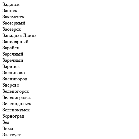
Задонск
Заинск
Закаменск
Заозёрный
Заозёрск
Западная Двина
Заполярный
Зарайск
Заречный
Заречный
Заринск
Звенигово
Звенигород
Зверево
Зеленогорск
Зеленоградск
Зеленодольск
Зеленокумск
Зерноград
Зея
Зима
Златоуст