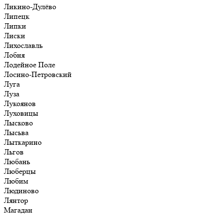
Ликино-Дулёво
Липецк
Липки
Лиски
Лихославль
Лобня
Лодейное Поле
Лосино-Петровский
Луга
Луза
Лукоянов
Луховицы
Лысково
Лысьва
Лыткарино
Льгов
Любань
Люберцы
Любим
Людиново
Лянтор
Магадан