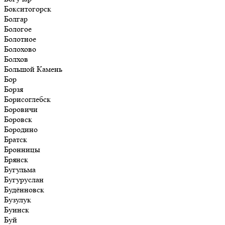
Бокситогорск
Болгар
Бологое
Болотное
Болохово
Болхов
Большой Камень
Бор
Борзя
Борисоглебск
Боровичи
Боровск
Бородино
Братск
Бронницы
Брянск
Бугульма
Бугуруслан
Будённовск
Бузулук
Буинск
Буй