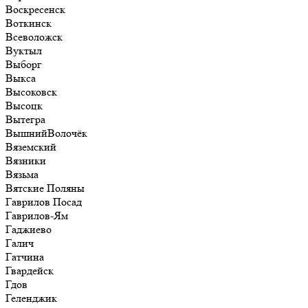
Воскресенск
Воткинск
Всеволожск
Вуктыл
Выборг
Выкса
Высоковск
Высоцк
Вытегра
ВышнийВолочёк
Вяземский
Вязники
Вязьма
Вятские Поляны
Гаврилов Посад
Гаврилов-Ям
Гаджиево
Галич
Гатчина
Гвардейск
Гдов
Геленджик