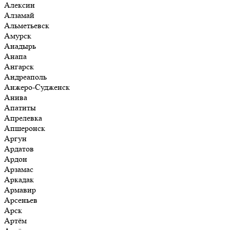
Алексин
Алзамай
Альметьевск
Амурск
Анадырь
Анапа
Ангарск
Андреаполь
Анжеро-Судженск
Анива
Апатиты
Апрелевка
Апшеронск
Аргун
Ардатов
Ардон
Арзамас
Аркадак
Армавир
Арсеньев
Арск
Артём