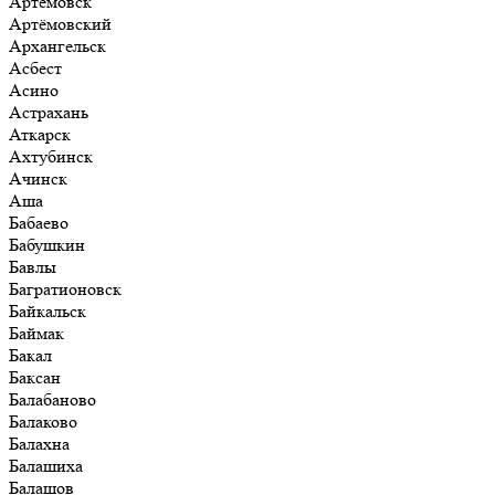
Артёмовск
Артёмовский
Архангельск
Асбест
Асино
Астрахань
Аткарск
Ахтубинск
Ачинск
Аша
Бабаево
Бабушкин
Бавлы
Багратионовск
Байкальск
Баймак
Бакал
Баксан
Балабаново
Балаково
Балахна
Балашиха
Балашов