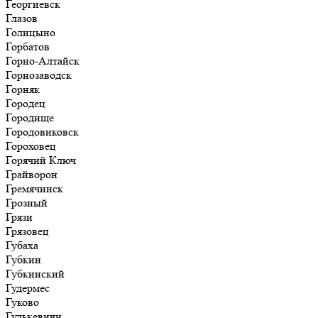
Георгиевск
Глазов
Голицыно
Горбатов
Горно-Алтайск
Горнозаводск
Горняк
Городец
Городище
Городовиковск
Гороховец
Горячий Ключ
Грайворон
Гремячинск
Грозный
Грязи
Грязовец
Губаха
Губкин
Губкинский
Гудермес
Гуково
Гулькевичи