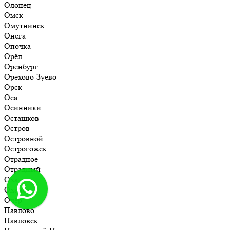
Олонец
Омск
Омутнинск
Онега
Опочка
Орёл
Оренбург
Орехово-Зуево
Орск
Оса
Осинники
Осташков
Остров
Островной
Острогожск
Отрадное
Отрадный
Оха
Оханск
Очёр
Павлово
Павловск