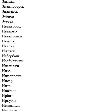
Злынка
Змеиногорск
Знаменск
Зубцов
Зуевка
Ивангород
Иваново
Ивантеевка
Ивдель
Игарка
Ижевск
Избербаш
Изобильный
Иланский
Инза
Иннополис
Инсар
Инта
Ипатово
Ирбит
Иркутск
Исилькуль
Искитим