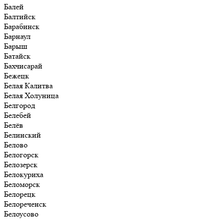
Балей
Балтийск
Барабинск
Барнаул
Барыш
Батайск
Бахчисарай
Бежецк
Белая Калитва
Белая Холуница
Белгород
Белебей
Белёв
Белинский
Белово
Белогорск
Белозерск
Белокуриха
Беломорск
Белорецк
Белореченск
Белоусово