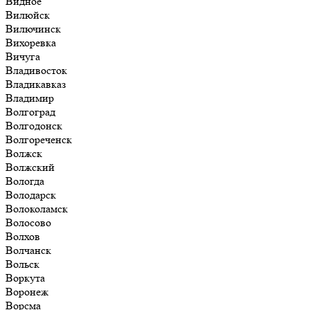
Видное
Вилюйск
Вилючинск
Вихоревка
Вичуга
Владивосток
Владикавказ
Владимир
Волгоград
Волгодонск
Волгореченск
Волжск
Волжский
Вологда
Володарск
Волоколамск
Волосово
Волхов
Волчанск
Вольск
Воркута
Воронеж
Ворсма