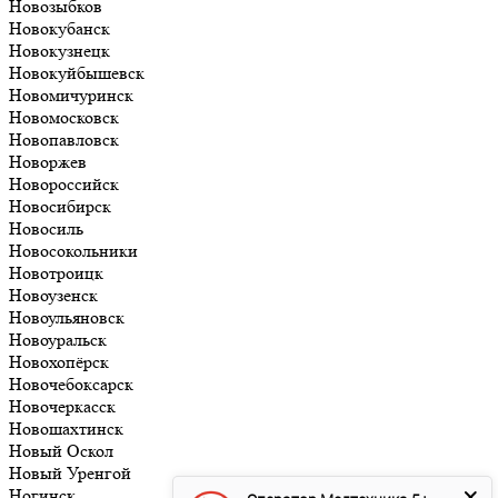
Новозыбков
Новокубанск
Новокузнецк
Новокуйбышевск
Новомичуринск
Новомосковск
Новопавловск
Новоржев
Новороссийск
Новосибирск
Новосиль
Новосокольники
Новотроицк
Новоузенск
Новоульяновск
Новоуральск
Новохопёрск
Новочебоксарск
Новочеркасск
Новошахтинск
Новый Оскол
Новый Уренгой
Ногинск