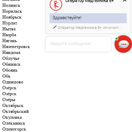
Оператор Медтехника 5+
Нолинск
Норильск
Ноябрьск
Здравствуйте!
Нурлат
Оператор Медтехника 5+
печатает...
Нытва
Нюрба
Нягань
Введите сообщение
Нязепетровск
Няндома
Облучье
Обнинск
Обоянь
Обь
Одинцово
Озёрск
Озёрск
Озёры
Октябрьск
Октябрьский
Окуловка
Олёкминск
Оленегорск