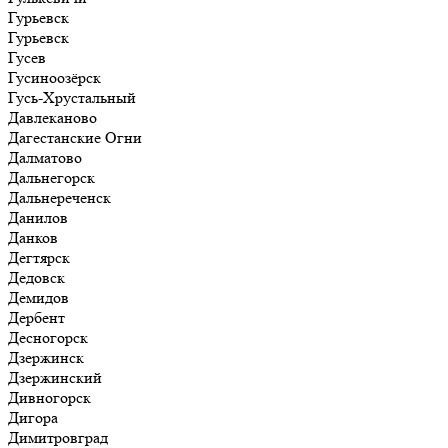
Гурьевск
Гурьевск
Гусев
Гусиноозёрск
Гусь-Хрустальный
Давлеканово
Дагестанские Огни
Далматово
Дальнегорск
Дальнереченск
Данилов
Данков
Дегтярск
Дедовск
Демидов
Дербент
Десногорск
Дзержинск
Дзержинский
Дивногорск
Дигора
Димитровград