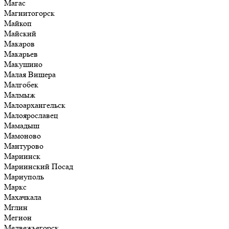
Магас
Магнитогорск
Майкоп
Майский
Макаров
Макарьев
Макушино
Малая Вишера
Малгобек
Малмыж
Малоархангельск
Малоярославец
Мамадыш
Мамоново
Мантурово
Мариинск
Мариинский Посад
Мариуполь
Маркс
Махачкала
Мглин
Мегион
Медвежьегорск