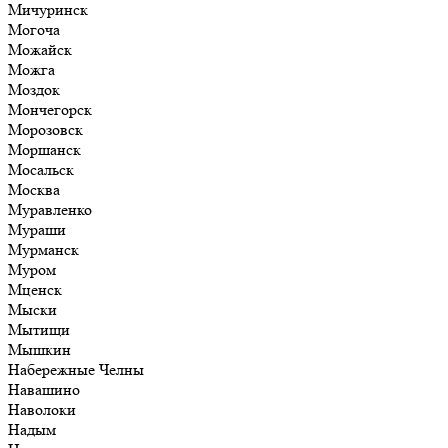
Мичуринск
Могоча
Можайск
Можга
Моздок
Мончегорск
Морозовск
Моршанск
Мосальск
Москва
Муравленко
Мураши
Мурманск
Муром
Мценск
Мыски
Мытищи
Мышкин
Набережные Челны
Навашино
Наволоки
Надым