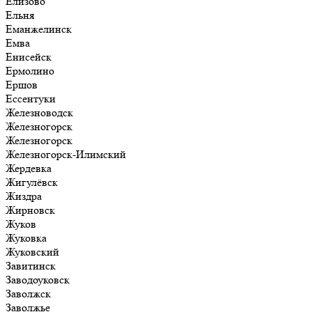
Елизово
Ельня
Еманжелинск
Емва
Енисейск
Ермолино
Ершов
Ессентуки
Железноводск
Железногорск
Железногорск
Железногорск-Илимский
Жердевка
Жигулёвск
Жиздра
Жирновск
Жуков
Жуковка
Жуковский
Завитинск
Заводоуковск
Заволжск
Заволжье