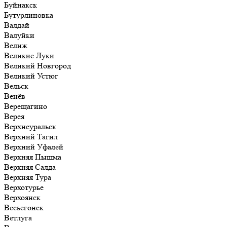
Буйнакск
Бутурлиновка
Валдай
Валуйки
Велиж
Великие Луки
Великий Новгород
Великий Устюг
Вельск
Венёв
Верещагино
Верея
Верхнеуральск
Верхний Тагил
Верхний Уфалей
Верхняя Пышма
Верхняя Салда
Верхняя Тура
Верхотурье
Верхоянск
Весьегонск
Ветлуга