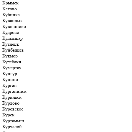
Крымск
Кстово
Кубинка
Кувандык
Кувшиново
Кудрово
Кудымкар
Кузнецк
Куйбышев
Кукмор
Кулебаки
Кумертау
Кунгур
Купино
Курган
Курганинск
Курильск
Курлово
Куровское
Курск
Куртамыш
Курчалой