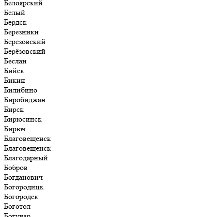
Белоярский
Белый
Бердск
Березники
Берёзовский
Берёзовский
Беслан
Бийск
Бикин
Билибино
Биробиджан
Бирск
Бирюсинск
Бирюч
Благовещенск
Благовещенск
Благодарный
Бобров
Богданович
Богородицк
Богородск
Боготол
Богучар