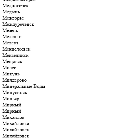
Медногорск
Медынь
Межгорье
Междуреченск
Мезень
Меленки
Мелеуз
Менделеевск
Мензелинск
Мещовск
Миасс
Микунь
Миллерово
Минеральные Воды
Минусинск
Миньяр
Мирный
Мирный
Михайлов
Михайловка
Михайловск
Михайловск