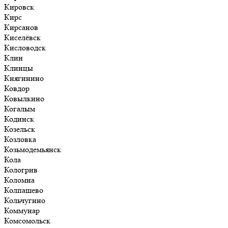
Кировск
Кирс
Кирсанов
Киселёвск
Кисловодск
Клин
Клинцы
Княгинино
Ковдор
Ковылкино
Когалым
Кодинск
Козельск
Козловка
Козьмодемьянск
Кола
Кологрив
Коломна
Колпашево
Кольчугино
Коммунар
Комсомольск