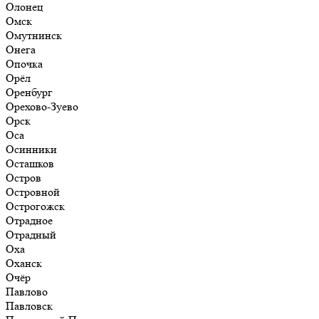
Олонец
Омск
Омутнинск
Онега
Опочка
Орёл
Оренбург
Орехово-Зуево
Орск
Оса
Осинники
Осташков
Остров
Островной
Острогожск
Отрадное
Отрадный
Оха
Оханск
Очёр
Павлово
Павловск