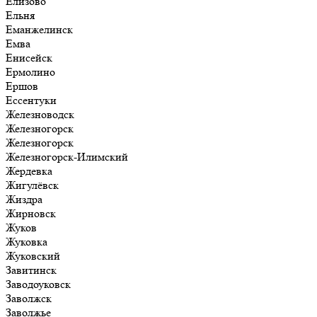
Елизово
Ельня
Еманжелинск
Емва
Енисейск
Ермолино
Ершов
Ессентуки
Железноводск
Железногорск
Железногорск
Железногорск-Илимский
Жердевка
Жигулёвск
Жиздра
Жирновск
Жуков
Жуковка
Жуковский
Завитинск
Заводоуковск
Заволжск
Заволжье