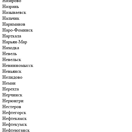
Назарово
Назрань
Называевск
Нальчик
Нариманов
Наро-Фоминск
Нарткала
Нарьян-Мар
Находка
Невель
Невельск
Невинномысск
Невьянск
Нелидово
Неман
Нерехта
Нерчинск
Нерюнгри
Нестеров
Нефтегорск
Нефтекамск
Нефтекумск
Нефтеюганск