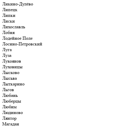
Ликино-Дулёво
Липецк
Липки
Лиски
Лихославль
Лобня
Лодейное Поле
Лосино-Петровский
Луга
Луза
Лукоянов
Луховицы
Лысково
Лысьва
Лыткарино
Льгов
Любань
Люберцы
Любим
Людиново
Лянтор
Магадан