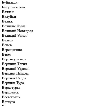
Буйнакск
Бутурлиновка
Валдай
Валуйки
Велиж
Великие Луки
Великий Новгород
Великий Устюг
Вельск
Венёв
Верещагино
Верея
Верхнеуральск
Верхний Тагил
Верхний Уфалей
Верхняя Пышма
Верхняя Салда
Верхняя Тура
Верхотурье
Верхоянск
Весьегонск
Ветлуга