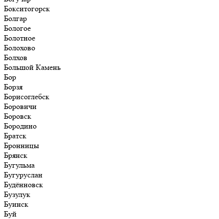
Бокситогорск
Болгар
Бологое
Болотное
Болохово
Болхов
Большой Камень
Бор
Борзя
Борисоглебск
Боровичи
Боровск
Бородино
Братск
Бронницы
Брянск
Бугульма
Бугуруслан
Будённовск
Бузулук
Буинск
Буй