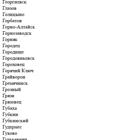
Георгиевск
Глазов
Голицыно
Горбатов
Горно-Алтайск
Горнозаводск
Горняк
Городец
Городище
Городовиковск
Гороховец
Горячий Ключ
Грайворон
Гремячинск
Грозный
Грязи
Грязовец
Губаха
Губкин
Губкинский
Гудермес
Гуково
Гулькевичи