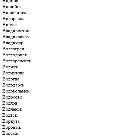
Видное
Вилюйск
Вилючинск
Вихоревка
Вичуга
Владивосток
Владикавказ
Владимир
Волгоград
Волгодонск
Волгореченск
Волжск
Волжский
Вологда
Володарск
Волоколамск
Волосово
Волхов
Волчанск
Вольск
Воркута
Воронеж
Ворсма