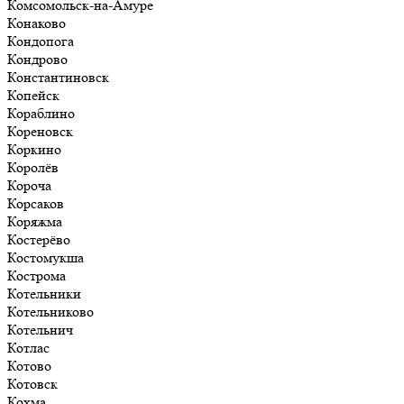
Комсомольск-на-Амуре
Конаково
Кондопога
Кондрово
Константиновск
Копейск
Кораблино
Кореновск
Коркино
Королёв
Короча
Корсаков
Коряжма
Костерёво
Костомукша
Кострома
Котельники
Котельниково
Котельнич
Котлас
Котово
Котовск
Кохма