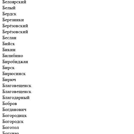
Белоярский
Белый
Бердск
Березники
Берёзовский
Берёзовский
Беслан
Бийск
Бикин
Билибино
Биробиджан
Бирск
Бирюсинск
Бирюч
Благовещенск
Благовещенск
Благодарный
Бобров
Богданович
Богородицк
Богородск
Боготол
Богучар