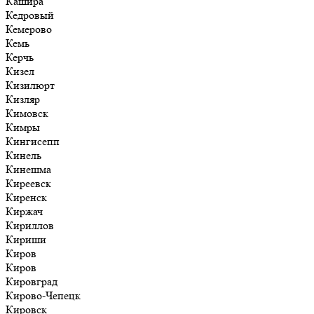
Кашира
Кедровый
Кемерово
Кемь
Керчь
Кизел
Кизилюрт
Кизляр
Кимовск
Кимры
Кингисепп
Кинель
Кинешма
Киреевск
Киренск
Киржач
Кириллов
Кириши
Киров
Киров
Кировград
Кирово-Чепецк
Кировск