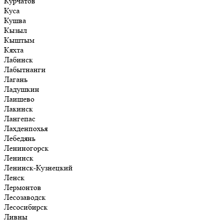
Курчатов
Куса
Кушва
Кызыл
Кыштым
Кяхта
Лабинск
Лабытнанги
Лагань
Ладушкин
Лаишево
Лакинск
Лангепас
Лахденпохья
Лебедянь
Лениногорск
Ленинск
Ленинск-Кузнецкий
Ленск
Лермонтов
Лесозаводск
Лесосибирск
Ливны