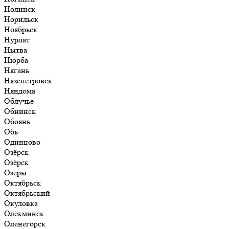
Нолинск
Норильск
Ноябрьск
Нурлат
Нытва
Нюрба
Нягань
Нязепетровск
Няндома
Облучье
Обнинск
Обоянь
Обь
Одинцово
Озёрск
Озёрск
Озёры
Октябрьск
Октябрьский
Окуловка
Олёкминск
Оленегорск