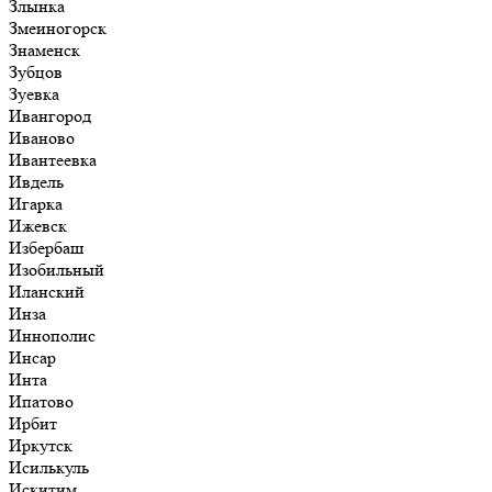
Злынка
Змеиногорск
Знаменск
Зубцов
Зуевка
Ивангород
Иваново
Ивантеевка
Ивдель
Игарка
Ижевск
Избербаш
Изобильный
Иланский
Инза
Иннополис
Инсар
Инта
Ипатово
Ирбит
Иркутск
Исилькуль
Искитим