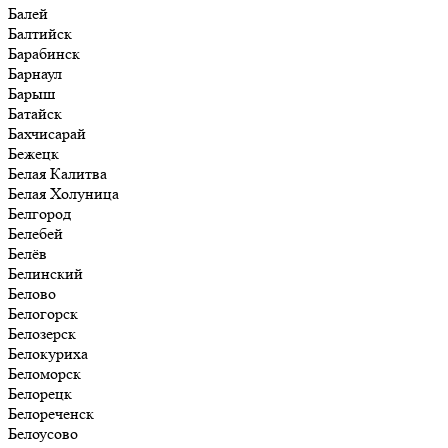
Балей
Балтийск
Барабинск
Барнаул
Барыш
Батайск
Бахчисарай
Бежецк
Белая Калитва
Белая Холуница
Белгород
Белебей
Белёв
Белинский
Белово
Белогорск
Белозерск
Белокуриха
Беломорск
Белорецк
Белореченск
Белоусово