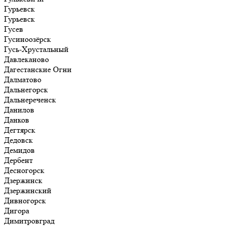
Гурьевск
Гурьевск
Гусев
Гусиноозёрск
Гусь-Хрустальный
Давлеканово
Дагестанские Огни
Далматово
Дальнегорск
Дальнереченск
Данилов
Данков
Дегтярск
Дедовск
Демидов
Дербент
Десногорск
Дзержинск
Дзержинский
Дивногорск
Дигора
Димитровград