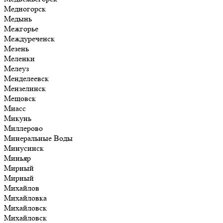
Медногорск
Медынь
Межгорье
Междуреченск
Мезень
Меленки
Мелеуз
Менделеевск
Мензелинск
Мещовск
Миасс
Микунь
Миллерово
Минеральные Воды
Минусинск
Миньяр
Мирный
Мирный
Михайлов
Михайловка
Михайловск
Михайловск