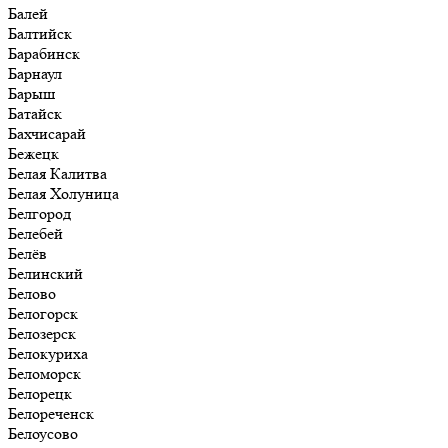
Балей
Балтийск
Барабинск
Барнаул
Барыш
Батайск
Бахчисарай
Бежецк
Белая Калитва
Белая Холуница
Белгород
Белебей
Белёв
Белинский
Белово
Белогорск
Белозерск
Белокуриха
Беломорск
Белорецк
Белореченск
Белоусово