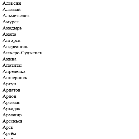
Алексин
Алзамай
Альметьевск
Амурск
Анадырь
Анапа
Ангарск
Андреаполь
Анжеро-Судженск
Анива
Апатиты
Апрелевка
Апшеронск
Аргун
Ардатов
Ардон
Арзамас
Аркадак
Армавир
Арсеньев
Арск
Артём