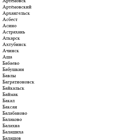
Артёмовск
Артёмовский
Архангельск
Асбест
Асино
Астрахань
Аткарск
Ахтубинск
Ачинск
Аша
Бабаево
Бабушкин
Бавлы
Багратионовск
Байкальск
Баймак
Бакал
Баксан
Балабаново
Балаково
Балахна
Балашиха
Балашов