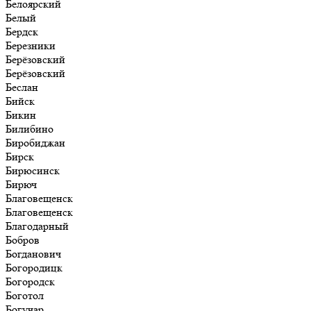
Белоярский
Белый
Бердск
Березники
Берёзовский
Берёзовский
Беслан
Бийск
Бикин
Билибино
Биробиджан
Бирск
Бирюсинск
Бирюч
Благовещенск
Благовещенск
Благодарный
Бобров
Богданович
Богородицк
Богородск
Боготол
Богучар