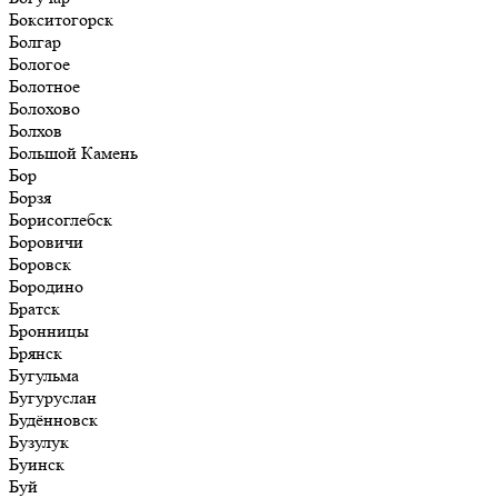
Бокситогорск
Болгар
Бологое
Болотное
Болохово
Болхов
Большой Камень
Бор
Борзя
Борисоглебск
Боровичи
Боровск
Бородино
Братск
Бронницы
Брянск
Бугульма
Бугуруслан
Будённовск
Бузулук
Буинск
Буй