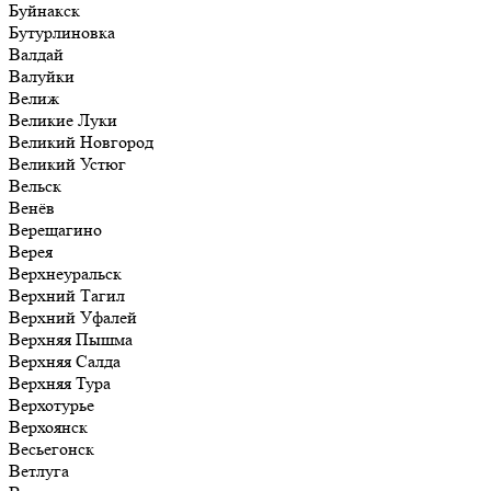
Буйнакск
Бутурлиновка
Валдай
Валуйки
Велиж
Великие Луки
Великий Новгород
Великий Устюг
Вельск
Венёв
Верещагино
Верея
Верхнеуральск
Верхний Тагил
Верхний Уфалей
Верхняя Пышма
Верхняя Салда
Верхняя Тура
Верхотурье
Верхоянск
Весьегонск
Ветлуга