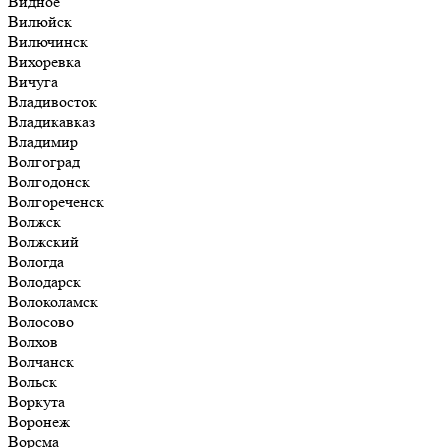
Видное
Вилюйск
Вилючинск
Вихоревка
Вичуга
Владивосток
Владикавказ
Владимир
Волгоград
Волгодонск
Волгореченск
Волжск
Волжский
Вологда
Володарск
Волоколамск
Волосово
Волхов
Волчанск
Вольск
Воркута
Воронеж
Ворсма