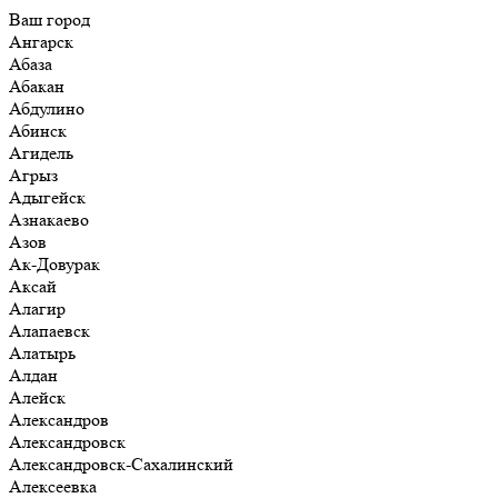
Ваш город
Ангарск
Абаза
Абакан
Абдулино
Абинск
Агидель
Агрыз
Адыгейск
Азнакаево
Азов
Ак-Довурак
Аксай
Алагир
Алапаевск
Алатырь
Алдан
Алейск
Александров
Александровск
Александровск-Сахалинский
Алексеевка