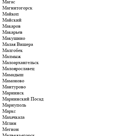
Магас
Магнитогорск
Майкоп
Майский
Макаров
Макарьев
Макушино
Малая Вишера
Малгобек
Малмыж
Малоархангельск
Малоярославец
Мамадыш
Мамоново
Мантурово
Мариинск
Мариинский Посад
Мариуполь
Маркс
Махачкала
Мглин
Мегион
Медвежьегорск