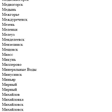
Медногорск
Медынь
Межгорье
Междуреченск
Мезень
Меленки
Мелеуз
Менделеевск
Мензелинск
Мещовск
Миасс
Микунь
Миллерово
Минеральные Воды
Минусинск
Миньяр
Мирный
Мирный
Михайлов
Михайловка
Михайловск
Михайловск