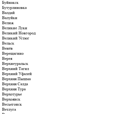
Буйнакск
Бутурлиновка
Валдай
Валуйки
Велиж
Великие Луки
Великий Новгород
Великий Устюг
Вельск
Венёв
Верещагино
Верея
Верхнеуральск
Верхний Тагил
Верхний Уфалей
Верхняя Пышма
Верхняя Салда
Верхняя Тура
Верхотурье
Верхоянск
Весьегонск
Ветлуга