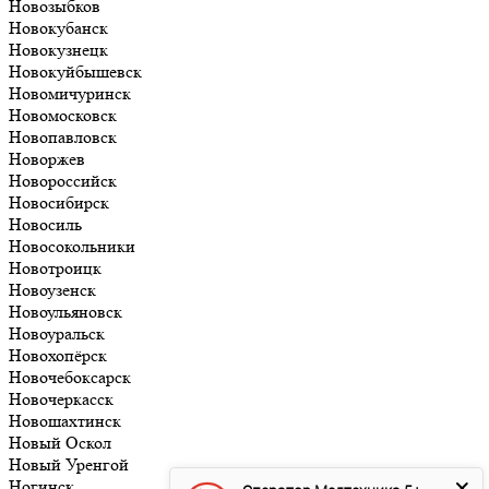
Новозыбков
Новокубанск
Новокузнецк
Новокуйбышевск
Новомичуринск
Новомосковск
Новопавловск
Новоржев
Новороссийск
Новосибирск
Новосиль
Новосокольники
Новотроицк
Новоузенск
Новоульяновск
Новоуральск
Новохопёрск
Новочебоксарск
Новочеркасск
Новошахтинск
Новый Оскол
Новый Уренгой
Ногинск