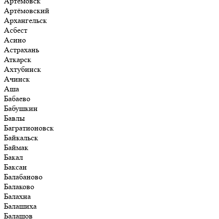
Артёмовск
Артёмовский
Архангельск
Асбест
Асино
Астрахань
Аткарск
Ахтубинск
Ачинск
Аша
Бабаево
Бабушкин
Бавлы
Багратионовск
Байкальск
Баймак
Бакал
Баксан
Балабаново
Балаково
Балахна
Балашиха
Балашов