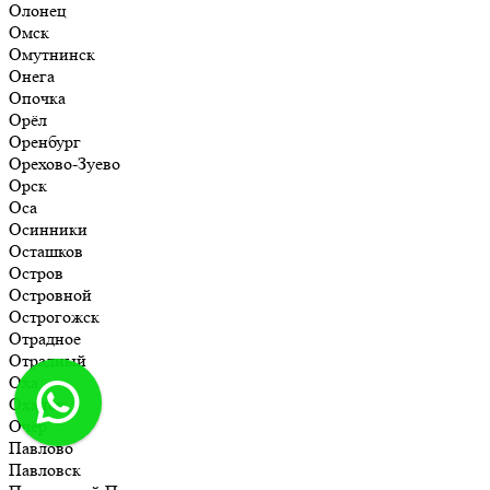
Олонец
Омск
Омутнинск
Онега
Опочка
Орёл
Оренбург
Орехово-Зуево
Орск
Оса
Осинники
Осташков
Остров
Островной
Острогожск
Отрадное
Отрадный
Оха
Оханск
Очёр
Павлово
Павловск