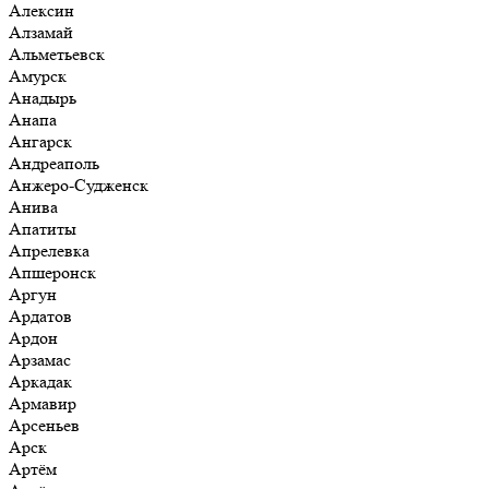
Алексин
Алзамай
Альметьевск
Амурск
Анадырь
Анапа
Ангарск
Андреаполь
Анжеро-Судженск
Анива
Апатиты
Апрелевка
Апшеронск
Аргун
Ардатов
Ардон
Арзамас
Аркадак
Армавир
Арсеньев
Арск
Артём