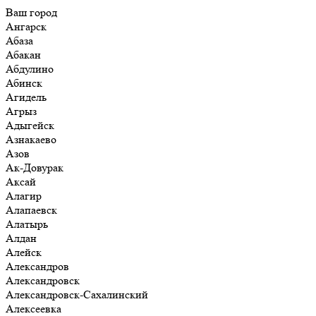
Ваш город
Ангарск
Абаза
Абакан
Абдулино
Абинск
Агидель
Агрыз
Адыгейск
Азнакаево
Азов
Ак-Довурак
Аксай
Алагир
Алапаевск
Алатырь
Алдан
Алейск
Александров
Александровск
Александровск-Сахалинский
Алексеевка