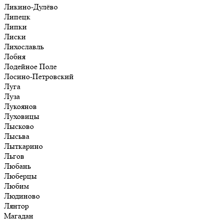
Ликино-Дулёво
Липецк
Липки
Лиски
Лихославль
Лобня
Лодейное Поле
Лосино-Петровский
Луга
Луза
Лукоянов
Луховицы
Лысково
Лысьва
Лыткарино
Льгов
Любань
Люберцы
Любим
Людиново
Лянтор
Магадан