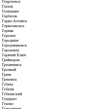
Георгиевск
Глазов
Голицыно
Горбатов
Горно-Алтайск
Горнозаводск
Горняк
Городец
Городище
Городовиковск
Гороховец
Горячий Ключ
Грайворон
Гремячинск
Грозный
Грязи
Грязовец
Губаха
Губкин
Губкинский
Гудермес
Гуково
Гулькевичи