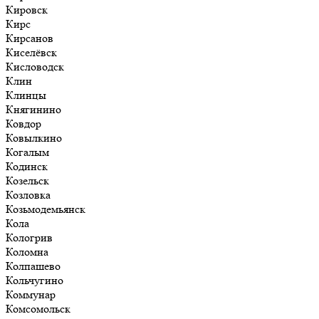
Кировск
Кирс
Кирсанов
Киселёвск
Кисловодск
Клин
Клинцы
Княгинино
Ковдор
Ковылкино
Когалым
Кодинск
Козельск
Козловка
Козьмодемьянск
Кола
Кологрив
Коломна
Колпашево
Кольчугино
Коммунар
Комсомольск