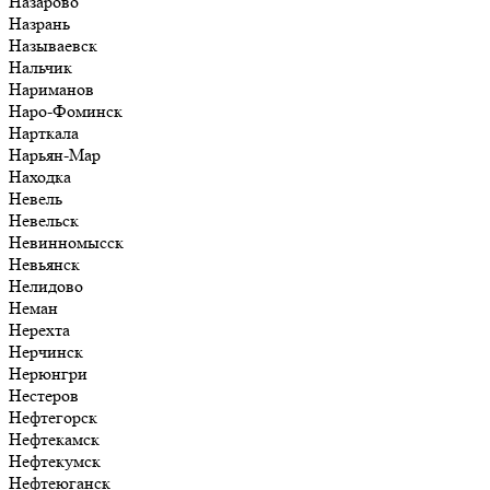
Назарово
Назрань
Называевск
Нальчик
Нариманов
Наро-Фоминск
Нарткала
Нарьян-Мар
Находка
Невель
Невельск
Невинномысск
Невьянск
Нелидово
Неман
Нерехта
Нерчинск
Нерюнгри
Нестеров
Нефтегорск
Нефтекамск
Нефтекумск
Нефтеюганск