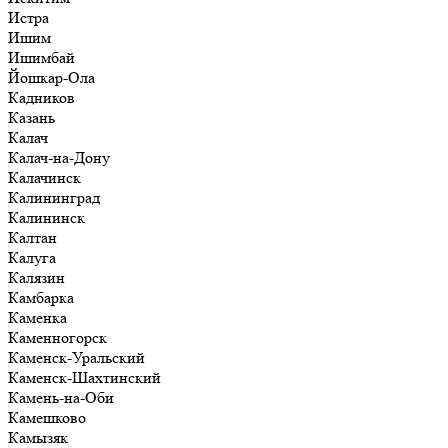
Истра
Ишим
Ишимбай
Йошкар-Ола
Кадников
Казань
Калач
Калач-на-Дону
Калачинск
Калининград
Калининск
Калтан
Калуга
Калязин
Камбарка
Каменка
Каменногорск
Каменск-Уральский
Каменск-Шахтинский
Камень-на-Оби
Камешково
Камызяк