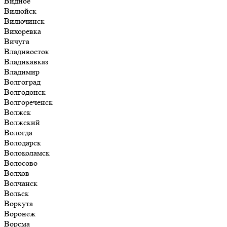
Видное
Вилюйск
Вилючинск
Вихоревка
Вичуга
Владивосток
Владикавказ
Владимир
Волгоград
Волгодонск
Волгореченск
Волжск
Волжский
Вологда
Володарск
Волоколамск
Волосово
Волхов
Волчанск
Вольск
Воркута
Воронеж
Ворсма