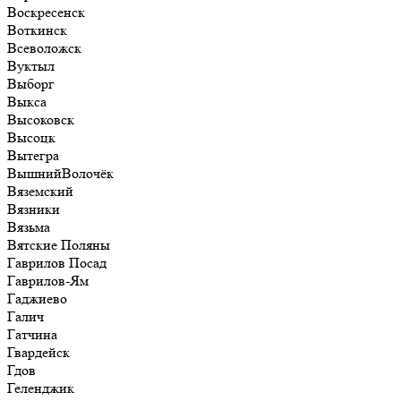
Воскресенск
Воткинск
Всеволожск
Вуктыл
Выборг
Выкса
Высоковск
Высоцк
Вытегра
ВышнийВолочёк
Вяземский
Вязники
Вязьма
Вятские Поляны
Гаврилов Посад
Гаврилов-Ям
Гаджиево
Галич
Гатчина
Гвардейск
Гдов
Геленджик