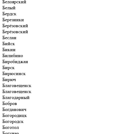
Белоярский
Белый
Бердск
Березники
Берёзовский
Берёзовский
Беслан
Бийск
Бикин
Билибино
Биробиджан
Бирск
Бирюсинск
Бирюч
Благовещенск
Благовещенск
Благодарный
Бобров
Богданович
Богородицк
Богородск
Боготол
Богучар