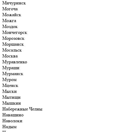
Мичуринск
Могоча
Можайск
Можга
Моздок
Мончегорск
Морозовск
Моршанск
Мосальск
Москва
Муравленко
Мураши
Мурманск
Муром
Мценск
Мыски
Мытищи
Мышкин
Набережные Челны
Навашино
Наволоки
Надым