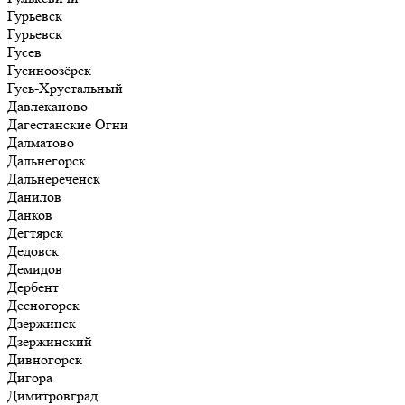
Гурьевск
Гурьевск
Гусев
Гусиноозёрск
Гусь-Хрустальный
Давлеканово
Дагестанские Огни
Далматово
Дальнегорск
Дальнереченск
Данилов
Данков
Дегтярск
Дедовск
Демидов
Дербент
Десногорск
Дзержинск
Дзержинский
Дивногорск
Дигора
Димитровград