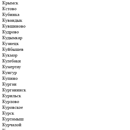
Крымск
Кстово
Кубинка
Кувандык
Кувшиново
Кудрово
Кудымкар
Кузнецк
Куйбышев
Кукмор
Кулебаки
Кумертау
Кунгур
Купино
Курган
Курганинск
Курильск
Курлово
Куровское
Курск
Куртамыш
Курчалой