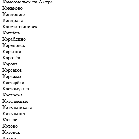
Комсомольск-на-Амуре
Конаково
Кондопога
Кондрово
Константиновск
Копейск
Кораблино
Кореновск
Коркино
Королёв
Короча
Корсаков
Коряжма
Костерёво
Костомукша
Кострома
Котельники
Котельниково
Котельнич
Котлас
Котово
Котовск
Кохма