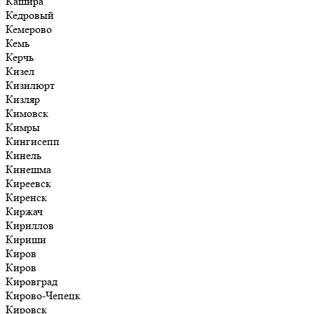
Кашира
Кедровый
Кемерово
Кемь
Керчь
Кизел
Кизилюрт
Кизляр
Кимовск
Кимры
Кингисепп
Кинель
Кинешма
Киреевск
Киренск
Киржач
Кириллов
Кириши
Киров
Киров
Кировград
Кирово-Чепецк
Кировск