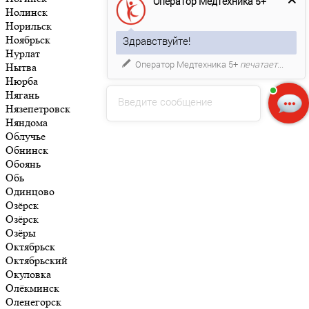
Оператор Медтехника 5+
Нолинск
Норильск
Ноябрьск
Здравствуйте!
Нурлат
Оператор Медтехника 5+
печатает...
Нытва
Нюрба
Нягань
Введите сообщение
Нязепетровск
Няндома
Облучье
Обнинск
Обоянь
Обь
Одинцово
Озёрск
Озёрск
Озёры
Октябрьск
Октябрьский
Окуловка
Олёкминск
Оленегорск