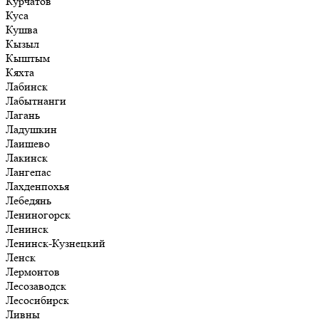
Курчатов
Куса
Кушва
Кызыл
Кыштым
Кяхта
Лабинск
Лабытнанги
Лагань
Ладушкин
Лаишево
Лакинск
Лангепас
Лахденпохья
Лебедянь
Лениногорск
Ленинск
Ленинск-Кузнецкий
Ленск
Лермонтов
Лесозаводск
Лесосибирск
Ливны