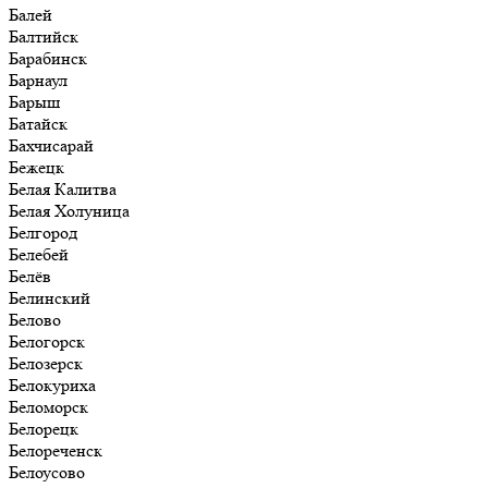
Балей
Балтийск
Барабинск
Барнаул
Барыш
Батайск
Бахчисарай
Бежецк
Белая Калитва
Белая Холуница
Белгород
Белебей
Белёв
Белинский
Белово
Белогорск
Белозерск
Белокуриха
Беломорск
Белорецк
Белореченск
Белоусово