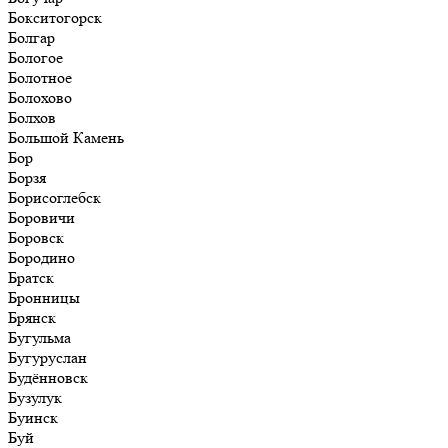
Бокситогорск
Болгар
Бологое
Болотное
Болохово
Болхов
Большой Камень
Бор
Борзя
Борисоглебск
Боровичи
Боровск
Бородино
Братск
Бронницы
Брянск
Бугульма
Бугуруслан
Будённовск
Бузулук
Буинск
Буй