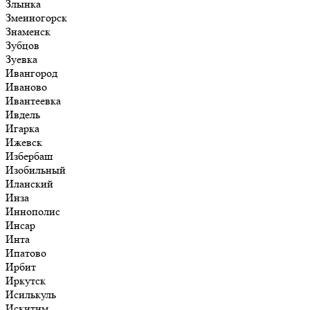
Злынка
Змеиногорск
Знаменск
Зубцов
Зуевка
Ивангород
Иваново
Ивантеевка
Ивдель
Игарка
Ижевск
Избербаш
Изобильный
Иланский
Инза
Иннополис
Инсар
Инта
Ипатово
Ирбит
Иркутск
Исилькуль
Искитим