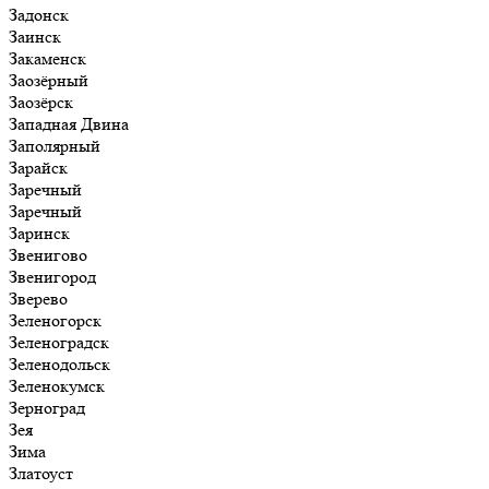
Задонск
Заинск
Закаменск
Заозёрный
Заозёрск
Западная Двина
Заполярный
Зарайск
Заречный
Заречный
Заринск
Звенигово
Звенигород
Зверево
Зеленогорск
Зеленоградск
Зеленодольск
Зеленокумск
Зерноград
Зея
Зима
Златоуст