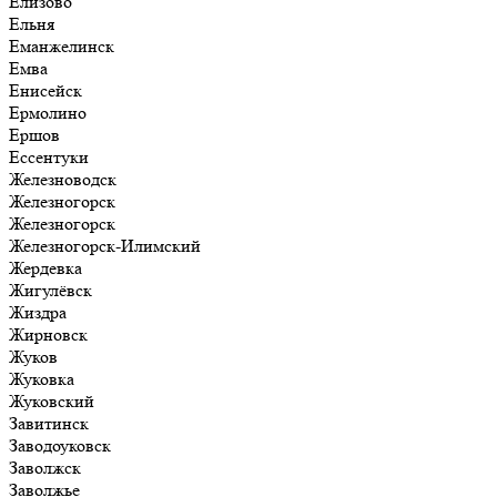
Елизово
Ельня
Еманжелинск
Емва
Енисейск
Ермолино
Ершов
Ессентуки
Железноводск
Железногорск
Железногорск
Железногорск-Илимский
Жердевка
Жигулёвск
Жиздра
Жирновск
Жуков
Жуковка
Жуковский
Завитинск
Заводоуковск
Заволжск
Заволжье