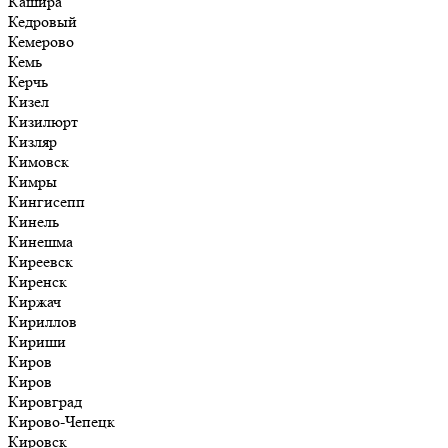
Кашира
Кедровый
Кемерово
Кемь
Керчь
Кизел
Кизилюрт
Кизляр
Кимовск
Кимры
Кингисепп
Кинель
Кинешма
Киреевск
Киренск
Киржач
Кириллов
Кириши
Киров
Киров
Кировград
Кирово-Чепецк
Кировск