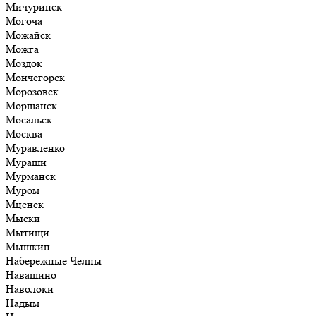
Мичуринск
Могоча
Можайск
Можга
Моздок
Мончегорск
Морозовск
Моршанск
Мосальск
Москва
Муравленко
Мураши
Мурманск
Муром
Мценск
Мыски
Мытищи
Мышкин
Набережные Челны
Навашино
Наволоки
Надым