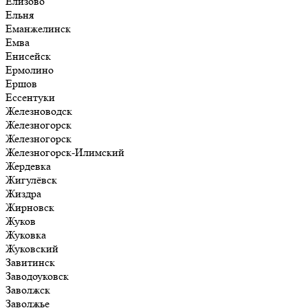
Елизово
Ельня
Еманжелинск
Емва
Енисейск
Ермолино
Ершов
Ессентуки
Железноводск
Железногорск
Железногорск
Железногорск-Илимский
Жердевка
Жигулёвск
Жиздра
Жирновск
Жуков
Жуковка
Жуковский
Завитинск
Заводоуковск
Заволжск
Заволжье