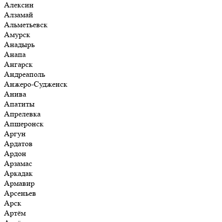
Алексин
Алзамай
Альметьевск
Амурск
Анадырь
Анапа
Ангарск
Андреаполь
Анжеро-Судженск
Анива
Апатиты
Апрелевка
Апшеронск
Аргун
Ардатов
Ардон
Арзамас
Аркадак
Армавир
Арсеньев
Арск
Артём