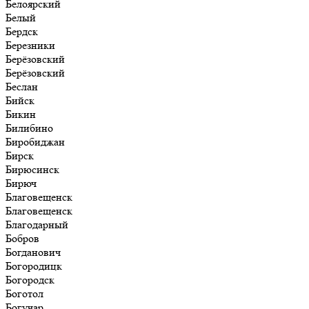
Белоярский
Белый
Бердск
Березники
Берёзовский
Берёзовский
Беслан
Бийск
Бикин
Билибино
Биробиджан
Бирск
Бирюсинск
Бирюч
Благовещенск
Благовещенск
Благодарный
Бобров
Богданович
Богородицк
Богородск
Боготол
Богучар