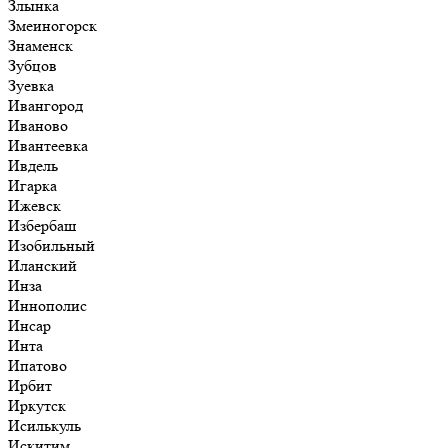
Злынка
Змеиногорск
Знаменск
Зубцов
Зуевка
Ивангород
Иваново
Ивантеевка
Ивдель
Игарка
Ижевск
Избербаш
Изобильный
Иланский
Инза
Иннополис
Инсар
Инта
Ипатово
Ирбит
Иркутск
Исилькуль
Искитим