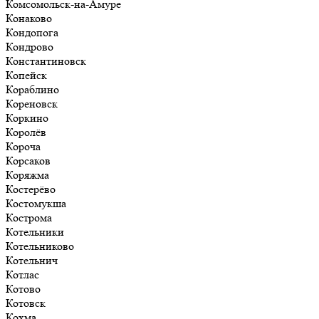
Комсомольск-на-Амуре
Конаково
Кондопога
Кондрово
Константиновск
Копейск
Кораблино
Кореновск
Коркино
Королёв
Короча
Корсаков
Коряжма
Костерёво
Костомукша
Кострома
Котельники
Котельниково
Котельнич
Котлас
Котово
Котовск
Кохма