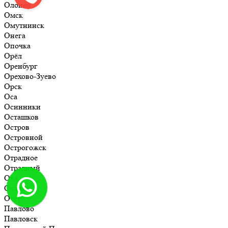
Олонец
Омск
Омутнинск
Онега
Опочка
Орёл
Оренбург
Орехово-Зуево
Орск
Оса
Осинники
Осташков
Остров
Островной
Острогожск
Отрадное
Отрадный
Оха
Оханск
Очёр
Павлово
Павловск