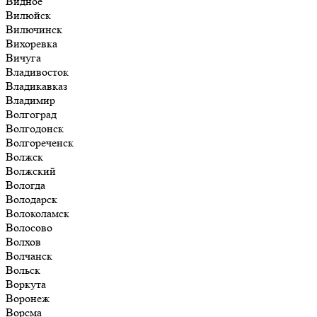
Видное
Вилюйск
Вилючинск
Вихоревка
Вичуга
Владивосток
Владикавказ
Владимир
Волгоград
Волгодонск
Волгореченск
Волжск
Волжский
Вологда
Володарск
Волоколамск
Волосово
Волхов
Волчанск
Вольск
Воркута
Воронеж
Ворсма