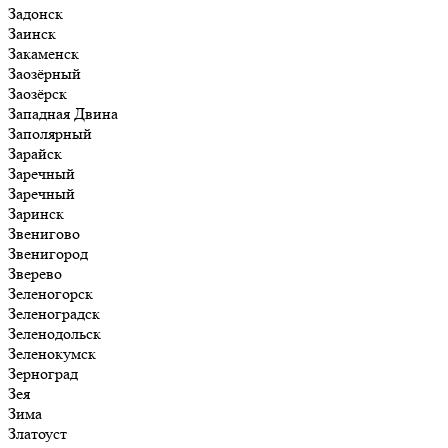
Задонск
Заинск
Закаменск
Заозёрный
Заозёрск
Западная Двина
Заполярный
Зарайск
Заречный
Заречный
Заринск
Звенигово
Звенигород
Зверево
Зеленогорск
Зеленоградск
Зеленодольск
Зеленокумск
Зерноград
Зея
Зима
Златоуст