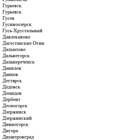
Гурьевск
Гурьевск
Гусев
Гусиноозёрск
Гусь-Хрустальный
Давлеканово
Дагестанские Огни
Далматово
Дальнегорск
Дальнереченск
Данилов
Данков
Дегтярск
Дедовск
Демидов
Дербент
Десногорск
Дзержинск
Дзержинский
Дивногорск
Дигора
Димитровград