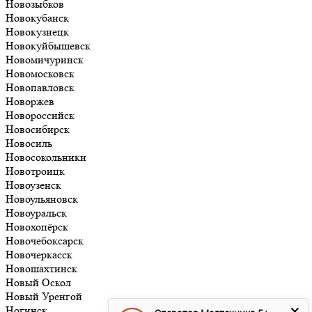
Новозыбков
Новокубанск
Новокузнецк
Новокуйбышевск
Новомичуринск
Новомосковск
Новопавловск
Новоржев
Новороссийск
Новосибирск
Новосиль
Новосокольники
Новотроицк
Новоузенск
Новоульяновск
Новоуральск
Новохопёрск
Новочебоксарск
Новочеркасск
Новошахтинск
Новый Оскол
Новый Уренгой
Ногинск