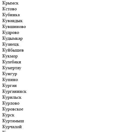
Крымск
Кстово
Кубинка
Кувандык
Кувшиново
Кудрово
Кудымкар
Кузнецк
Куйбышев
Кукмор
Кулебаки
Кумертау
Кунгур
Купино
Курган
Курганинск
Курильск
Курлово
Куровское
Курск
Куртамыш
Курчалой