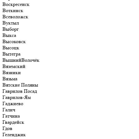
Воскресенск
Воткинск
Всеволожск
Вуктыл
Выборг
Выкса
Высоковск
Высоцк
Вытегра
ВышнийВолочёк
Вяземский
Вязники
Вязьма
Вятские Поляны
Гаврилов Посад
Гаврилов-Ям
Гаджиево
Галич
Гатчина
Гвардейск
Гдов
Геленджик