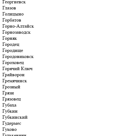
Георгиевск
Глазов
Голицыно
Горбатов
Горно-Алтайск
Горнозаводск
Горняк
Городец
Городище
Городовиковск
Гороховец
Горячий Ключ
Грайворон
Гремячинск
Грозный
Грязи
Грязовец
Губаха
Губкин
Губкинский
Гудермес
Гуково
Гулькевичи