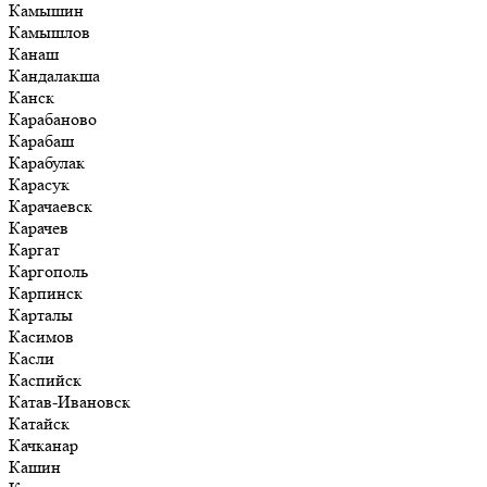
Камышин
Камышлов
Канаш
Кандалакша
Канск
Карабаново
Карабаш
Карабулак
Карасук
Карачаевск
Карачев
Каргат
Каргополь
Карпинск
Карталы
Касимов
Касли
Каспийск
Катав-Ивановск
Катайск
Качканар
Кашин