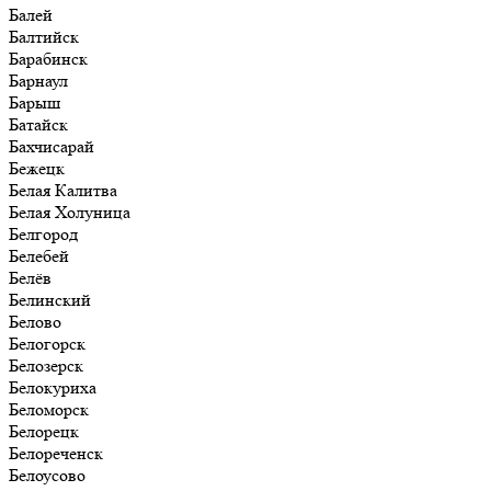
Балей
Балтийск
Барабинск
Барнаул
Барыш
Батайск
Бахчисарай
Бежецк
Белая Калитва
Белая Холуница
Белгород
Белебей
Белёв
Белинский
Белово
Белогорск
Белозерск
Белокуриха
Беломорск
Белорецк
Белореченск
Белоусово