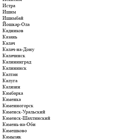
Истра
Ишим
Ишимбай
Йошкар-Ола
Кадников
Казань
Калач
Калач-на-Дону
Калачинск
Калининград
Калининск
Калтан
Калуга
Калязин
Камбарка
Каменка
Каменногорск
Каменск-Уральский
Каменск-Шахтинский
Камень-на-Оби
Камешково
Камызяк