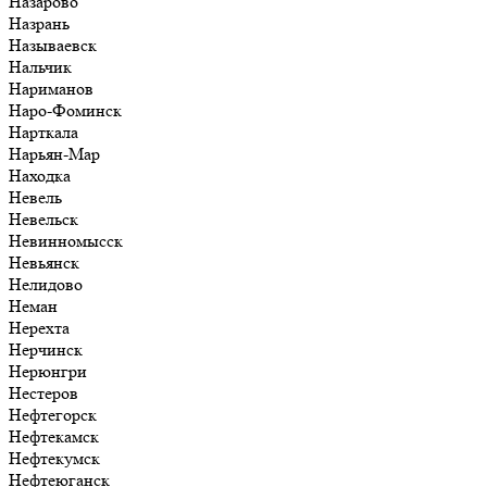
Назарово
Назрань
Называевск
Нальчик
Нариманов
Наро-Фоминск
Нарткала
Нарьян-Мар
Находка
Невель
Невельск
Невинномысск
Невьянск
Нелидово
Неман
Нерехта
Нерчинск
Нерюнгри
Нестеров
Нефтегорск
Нефтекамск
Нефтекумск
Нефтеюганск