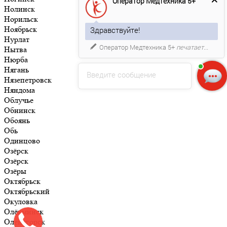
Оператор Медтехника 5+
Нолинск
Норильск
Ноябрьск
Здравствуйте!
Нурлат
Оператор Медтехника 5+
печатает...
Нытва
Нюрба
Нягань
Введите сообщение
Нязепетровск
Няндома
Облучье
Обнинск
Обоянь
Обь
Одинцово
Озёрск
Озёрск
Озёры
Октябрьск
Октябрьский
Окуловка
Олёкминск
Оленегорск