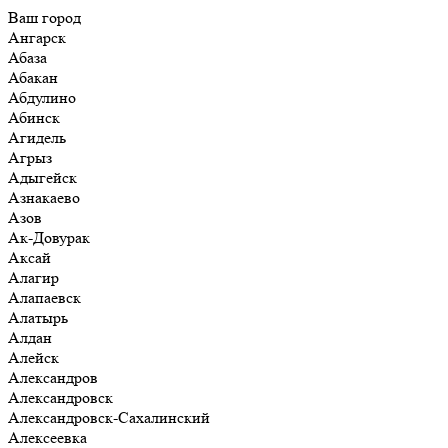
Ваш город
Ангарск
Абаза
Абакан
Абдулино
Абинск
Агидель
Агрыз
Адыгейск
Азнакаево
Азов
Ак-Довурак
Аксай
Алагир
Алапаевск
Алатырь
Алдан
Алейск
Александров
Александровск
Александровск-Сахалинский
Алексеевка