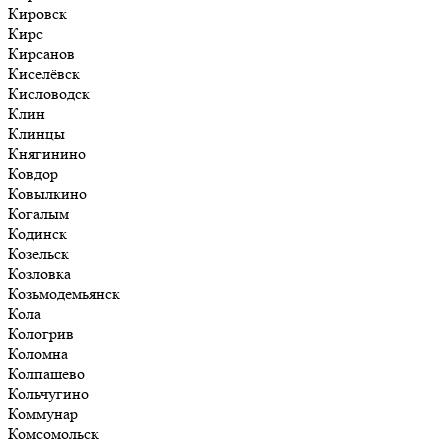
Кировск
Кирс
Кирсанов
Киселёвск
Кисловодск
Клин
Клинцы
Княгинино
Ковдор
Ковылкино
Когалым
Кодинск
Козельск
Козловка
Козьмодемьянск
Кола
Кологрив
Коломна
Колпашево
Кольчугино
Коммунар
Комсомольск