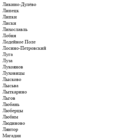
Ликино-Дулёво
Липецк
Липки
Лиски
Лихославль
Лобня
Лодейное Поле
Лосино-Петровский
Луга
Луза
Лукоянов
Луховицы
Лысково
Лысьва
Лыткарино
Льгов
Любань
Люберцы
Любим
Людиново
Лянтор
Магадан