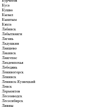
Курчатов
Куса
Кушва
Кызыл
Кыштым
Кяхта
Лабинск
Лабытнанги
Лагань
Ладушкин
Лаишево
Лакинск
Лангепас
Лахденпохья
Лебедянь
Лениногорск
Ленинск
Ленинск-Кузнецкий
Ленск
Лермонтов
Лесозаводск
Лесосибирск
Ливны