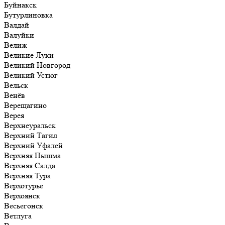
Буйнакск
Бутурлиновка
Валдай
Валуйки
Велиж
Великие Луки
Великий Новгород
Великий Устюг
Вельск
Венёв
Верещагино
Верея
Верхнеуральск
Верхний Тагил
Верхний Уфалей
Верхняя Пышма
Верхняя Салда
Верхняя Тура
Верхотурье
Верхоянск
Весьегонск
Ветлуга