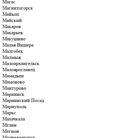
Магас
Магнитогорск
Майкоп
Майский
Макаров
Макарьев
Макушино
Малая Вишера
Малгобек
Малмыж
Малоархангельск
Малоярославец
Мамадыш
Мамоново
Мантурово
Мариинск
Мариинский Посад
Мариуполь
Маркс
Махачкала
Мглин
Мегион
Медвежьегорск