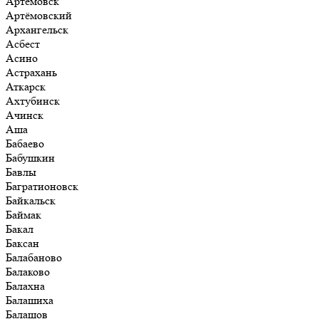
Артёмовск
Артёмовский
Архангельск
Асбест
Асино
Астрахань
Аткарск
Ахтубинск
Ачинск
Аша
Бабаево
Бабушкин
Бавлы
Багратионовск
Байкальск
Баймак
Бакал
Баксан
Балабаново
Балаково
Балахна
Балашиха
Балашов