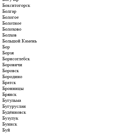
Бокситогорск
Болгар
Бологое
Болотное
Болохово
Болхов
Большой Камень
Бор
Борзя
Борисоглебск
Боровичи
Боровск
Бородино
Братск
Бронницы
Брянск
Бугульма
Бугуруслан
Будённовск
Бузулук
Буинск
Буй