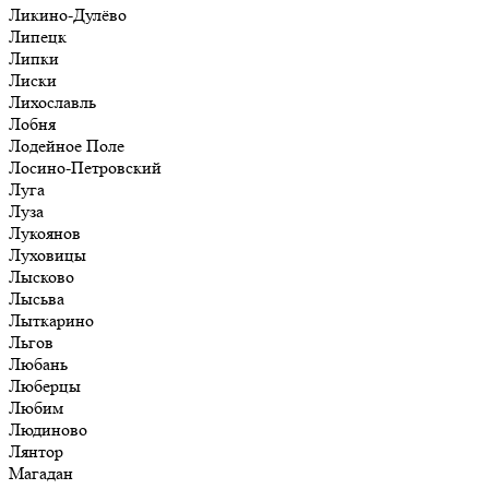
Ликино-Дулёво
Липецк
Липки
Лиски
Лихославль
Лобня
Лодейное Поле
Лосино-Петровский
Луга
Луза
Лукоянов
Луховицы
Лысково
Лысьва
Лыткарино
Льгов
Любань
Люберцы
Любим
Людиново
Лянтор
Магадан