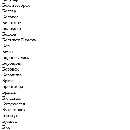
Бокситогорск
Болгар
Бологое
Болотное
Болохово
Болхов
Большой Камень
Бор
Борзя
Борисоглебск
Боровичи
Боровск
Бородино
Братск
Бронницы
Брянск
Бугульма
Бугуруслан
Будённовск
Бузулук
Буинск
Буй