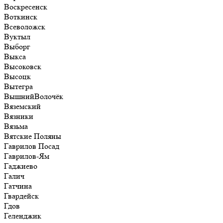
Воскресенск
Воткинск
Всеволожск
Вуктыл
Выборг
Выкса
Высоковск
Высоцк
Вытегра
ВышнийВолочёк
Вяземский
Вязники
Вязьма
Вятские Поляны
Гаврилов Посад
Гаврилов-Ям
Гаджиево
Галич
Гатчина
Гвардейск
Гдов
Геленджик