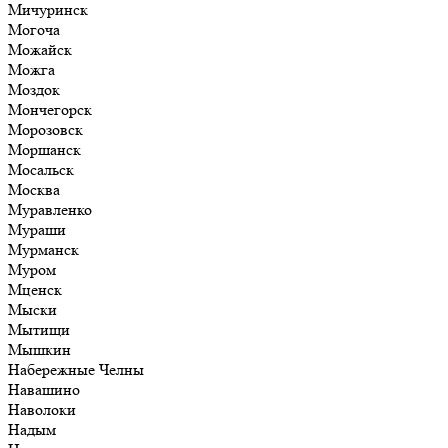
Мичуринск
Могоча
Можайск
Можга
Моздок
Мончегорск
Морозовск
Моршанск
Мосальск
Москва
Муравленко
Мураши
Мурманск
Муром
Мценск
Мыски
Мытищи
Мышкин
Набережные Челны
Навашино
Наволоки
Надым