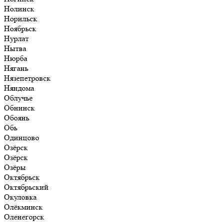
Нолинск
Норильск
Ноябрьск
Нурлат
Нытва
Нюрба
Нягань
Нязепетровск
Няндома
Облучье
Обнинск
Обоянь
Обь
Одинцово
Озёрск
Озёрск
Озёры
Октябрьск
Октябрьский
Окуловка
Олёкминск
Оленегорск