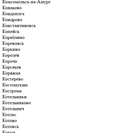
Комсомольск-на-Амуре
Конаково
Кондопога
Кондрово
Константиновск
Копейск
Кораблино
Кореновск
Коркино
Королёв
Короча
Корсаков
Коряжма
Костерёво
Костомукша
Кострома
Котельники
Котельниково
Котельнич
Котлас
Котово
Котовск
Кохма