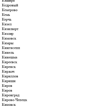
Кашира
Кедровый
Кемерово
Кемь
Керчь
Кизел
Кизилюрт
Кизляр
Кимовск
Кимры
Кингисепп
Кинель
Кинешма
Киреевск
Киренск
Киржач
Кириллов
Кириши
Киров
Киров
Кировград
Кирово-Чепецк
Кировск