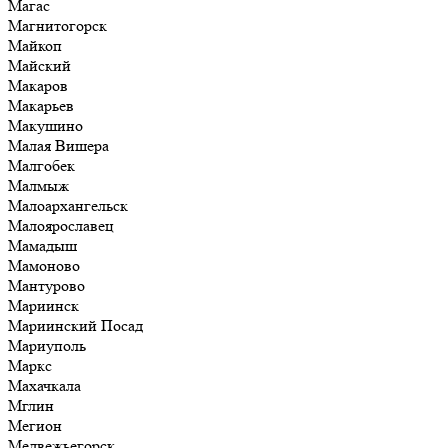
Магас
Магнитогорск
Майкоп
Майский
Макаров
Макарьев
Макушино
Малая Вишера
Малгобек
Малмыж
Малоархангельск
Малоярославец
Мамадыш
Мамоново
Мантурово
Мариинск
Мариинский Посад
Мариуполь
Маркс
Махачкала
Мглин
Мегион
Медвежьегорск