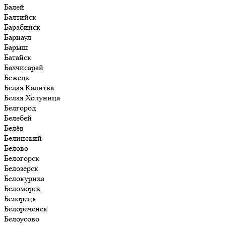
Балей
Балтийск
Барабинск
Барнаул
Барыш
Батайск
Бахчисарай
Бежецк
Белая Калитва
Белая Холуница
Белгород
Белебей
Белёв
Белинский
Белово
Белогорск
Белозерск
Белокуриха
Беломорск
Белорецк
Белореченск
Белоусово