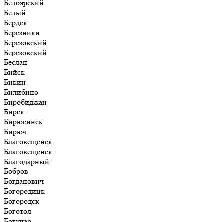
Белоярский
Белый
Бердск
Березники
Берёзовский
Берёзовский
Беслан
Бийск
Бикин
Билибино
Биробиджан
Бирск
Бирюсинск
Бирюч
Благовещенск
Благовещенск
Благодарный
Бобров
Богданович
Богородицк
Богородск
Боготол
Богучар