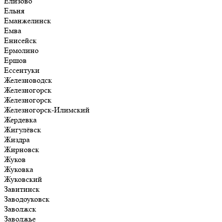
Елизово
Ельня
Еманжелинск
Емва
Енисейск
Ермолино
Ершов
Ессентуки
Железноводск
Железногорск
Железногорск
Железногорск-Илимский
Жердевка
Жигулёвск
Жиздра
Жирновск
Жуков
Жуковка
Жуковский
Завитинск
Заводоуковск
Заволжск
Заволжье