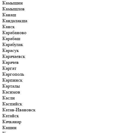
Камышин
Камышлов
Канаш
Кандалакша
Канск
Карабаново
Карабаш
Карабулак
Карасук
Карачаевск
Карачев
Каргат
Каргополь
Карпинск
Карталы
Касимов
Касли
Каспийск
Катав-Ивановск
Катайск
Качканар
Кашин