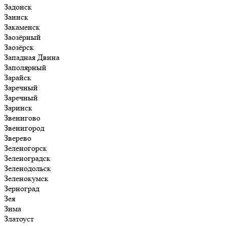
Задонск
Заинск
Закаменск
Заозёрный
Заозёрск
Западная Двина
Заполярный
Зарайск
Заречный
Заречный
Заринск
Звенигово
Звенигород
Зверево
Зеленогорск
Зеленоградск
Зеленодольск
Зеленокумск
Зерноград
Зея
Зима
Златоуст