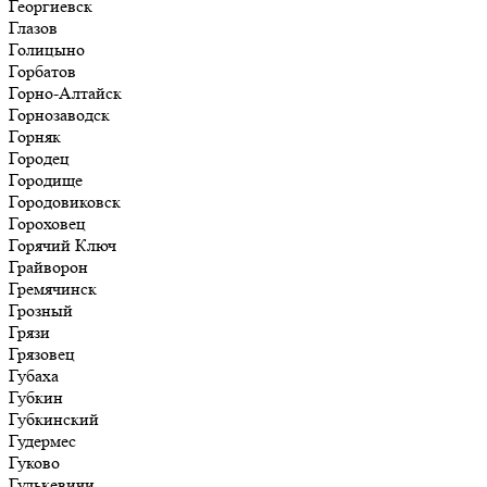
Георгиевск
Глазов
Голицыно
Горбатов
Горно-Алтайск
Горнозаводск
Горняк
Городец
Городище
Городовиковск
Гороховец
Горячий Ключ
Грайворон
Гремячинск
Грозный
Грязи
Грязовец
Губаха
Губкин
Губкинский
Гудермес
Гуково
Гулькевичи