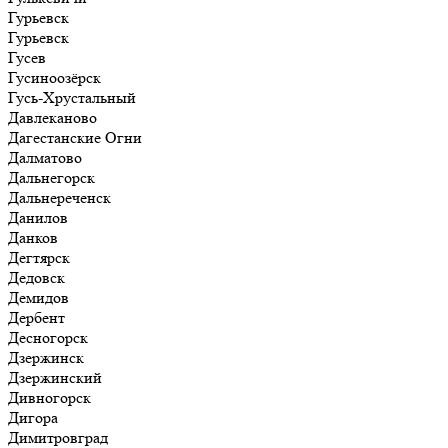
Гурьевск
Гурьевск
Гусев
Гусиноозёрск
Гусь-Хрустальный
Давлеканово
Дагестанские Огни
Далматово
Дальнегорск
Дальнереченск
Данилов
Данков
Дегтярск
Дедовск
Демидов
Дербент
Десногорск
Дзержинск
Дзержинский
Дивногорск
Дигора
Димитровград