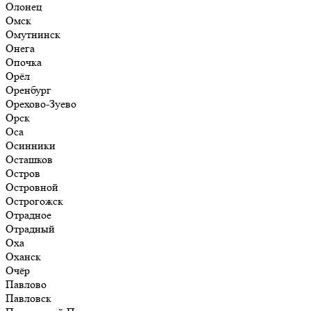
Олонец
Омск
Омутнинск
Онега
Опочка
Орёл
Оренбург
Орехово-Зуево
Орск
Оса
Осинники
Осташков
Остров
Островной
Острогожск
Отрадное
Отрадный
Оха
Оханск
Очёр
Павлово
Павловск