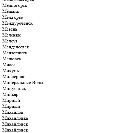
Медногорск
Медынь
Межгорье
Междуреченск
Мезень
Меленки
Мелеуз
Менделеевск
Мензелинск
Мещовск
Миасс
Микунь
Миллерово
Минеральные Воды
Минусинск
Миньяр
Мирный
Мирный
Михайлов
Михайловка
Михайловск
Михайловск