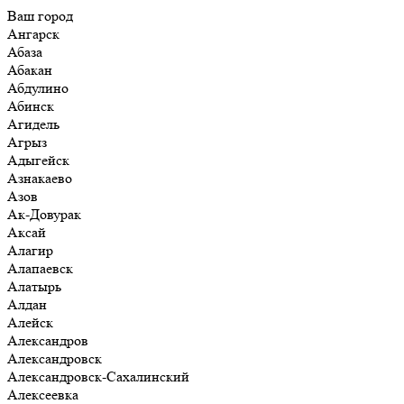
Ваш город
Ангарск
Абаза
Абакан
Абдулино
Абинск
Агидель
Агрыз
Адыгейск
Азнакаево
Азов
Ак-Довурак
Аксай
Алагир
Алапаевск
Алатырь
Алдан
Алейск
Александров
Александровск
Александровск-Сахалинский
Алексеевка