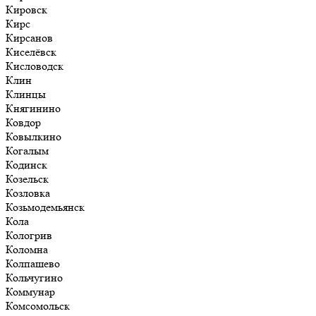
Кировск
Кирс
Кирсанов
Киселёвск
Кисловодск
Клин
Клинцы
Княгинино
Ковдор
Ковылкино
Когалым
Кодинск
Козельск
Козловка
Козьмодемьянск
Кола
Кологрив
Коломна
Колпашево
Кольчугино
Коммунар
Комсомольск