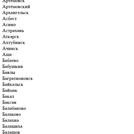
Артёмовск
Артёмовский
Архангельск
Асбест
Асино
Астрахань
Аткарск
Ахтубинск
Ачинск
Аша
Бабаево
Бабушкин
Бавлы
Багратионовск
Байкальск
Баймак
Бакал
Баксан
Балабаново
Балаково
Балахна
Балашиха
Балашов