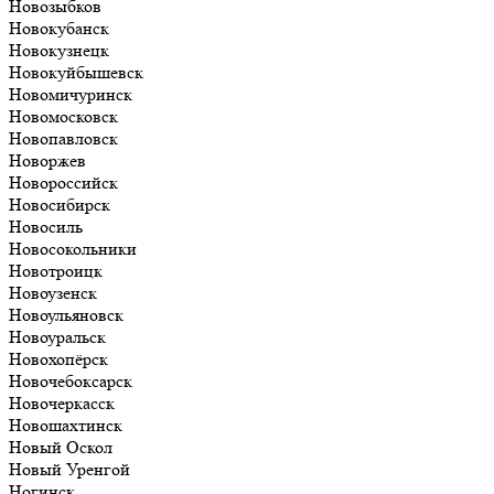
Новозыбков
Новокубанск
Новокузнецк
Новокуйбышевск
Новомичуринск
Новомосковск
Новопавловск
Новоржев
Новороссийск
Новосибирск
Новосиль
Новосокольники
Новотроицк
Новоузенск
Новоульяновск
Новоуральск
Новохопёрск
Новочебоксарск
Новочеркасск
Новошахтинск
Новый Оскол
Новый Уренгой
Ногинск