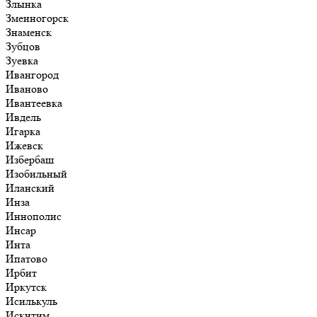
Злынка
Змеиногорск
Знаменск
Зубцов
Зуевка
Ивангород
Иваново
Ивантеевка
Ивдель
Игарка
Ижевск
Избербаш
Изобильный
Иланский
Инза
Иннополис
Инсар
Инта
Ипатово
Ирбит
Иркутск
Исилькуль
Искитим