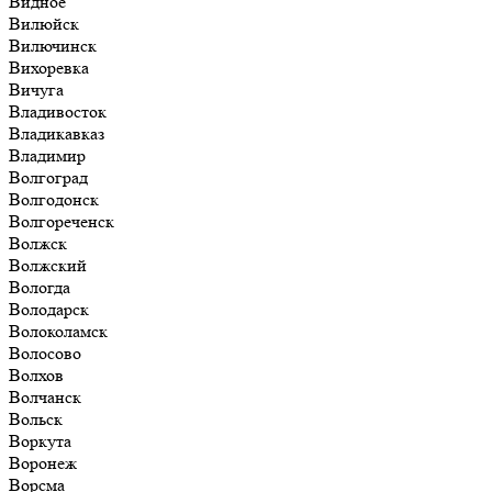
Видное
Вилюйск
Вилючинск
Вихоревка
Вичуга
Владивосток
Владикавказ
Владимир
Волгоград
Волгодонск
Волгореченск
Волжск
Волжский
Вологда
Володарск
Волоколамск
Волосово
Волхов
Волчанск
Вольск
Воркута
Воронеж
Ворсма