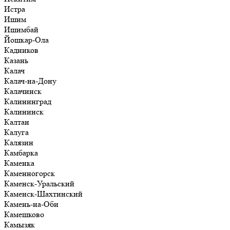
Истра
Ишим
Ишимбай
Йошкар-Ола
Кадников
Казань
Калач
Калач-на-Дону
Калачинск
Калининград
Калининск
Калтан
Калуга
Калязин
Камбарка
Каменка
Каменногорск
Каменск-Уральский
Каменск-Шахтинский
Камень-на-Оби
Камешково
Камызяк