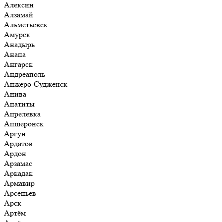
Алексин
Алзамай
Альметьевск
Амурск
Анадырь
Анапа
Ангарск
Андреаполь
Анжеро-Судженск
Анива
Апатиты
Апрелевка
Апшеронск
Аргун
Ардатов
Ардон
Арзамас
Аркадак
Армавир
Арсеньев
Арск
Артём