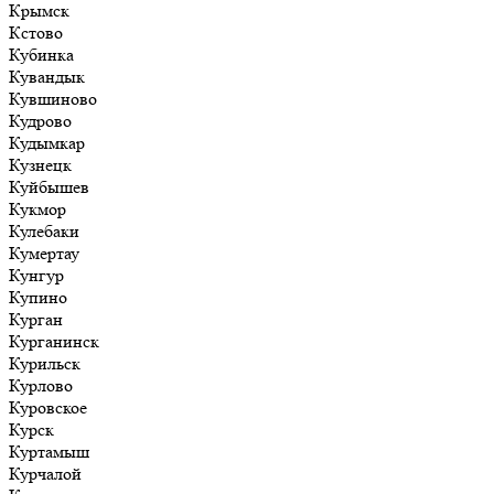
Крымск
Кстово
Кубинка
Кувандык
Кувшиново
Кудрово
Кудымкар
Кузнецк
Куйбышев
Кукмор
Кулебаки
Кумертау
Кунгур
Купино
Курган
Курганинск
Курильск
Курлово
Куровское
Курск
Куртамыш
Курчалой