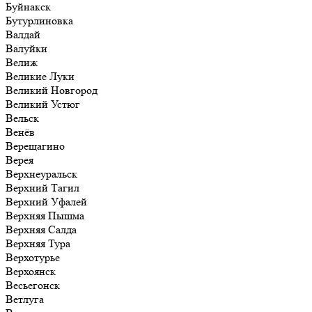
Буйнакск
Бутурлиновка
Валдай
Валуйки
Велиж
Великие Луки
Великий Новгород
Великий Устюг
Вельск
Венёв
Верещагино
Верея
Верхнеуральск
Верхний Тагил
Верхний Уфалей
Верхняя Пышма
Верхняя Салда
Верхняя Тура
Верхотурье
Верхоянск
Весьегонск
Ветлуга