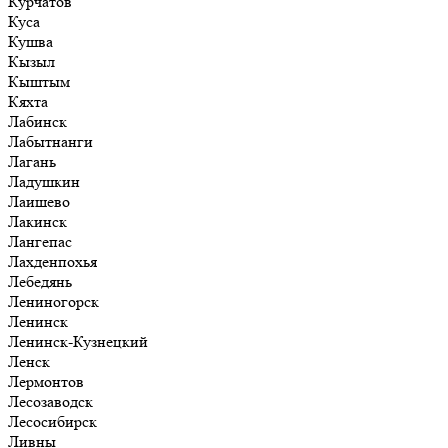
Курчатов
Куса
Кушва
Кызыл
Кыштым
Кяхта
Лабинск
Лабытнанги
Лагань
Ладушкин
Лаишево
Лакинск
Лангепас
Лахденпохья
Лебедянь
Лениногорск
Ленинск
Ленинск-Кузнецкий
Ленск
Лермонтов
Лесозаводск
Лесосибирск
Ливны